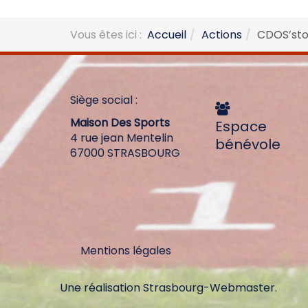
Vous êtes ici :
Accueil
Actions
CDOS’sto
Siège social :
Maison Des Sports
Espace
4 rue jean Mentelin
bénévole
67000 STRASBOURG
Mentions légales
Une réalisation
Strasbourg-Webmaster
.